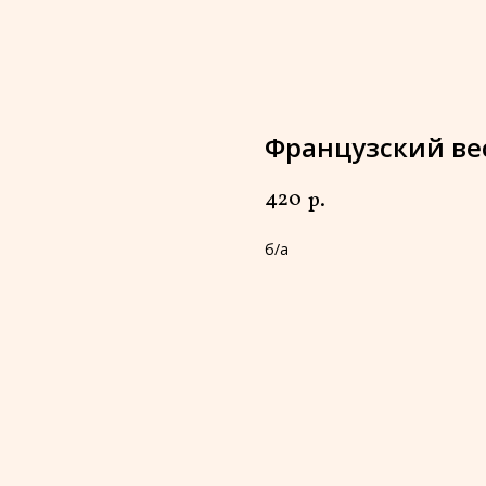
Французский ве
420
р.
б/а