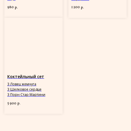
980
1 200
р.
р.
Коктейльный сет
3 Ловец жемчуга
3 Шелковое сердце
3 Порн Стар Мартини
5 900
р.