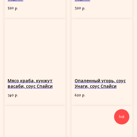
520
320
р.
р.
Мясо краба, кунжут
Опаленный угорь, соус
васаби, соус Спайси
Унаги, соус Спайси
740
620
р.
р.
hot