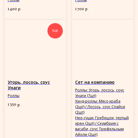
1 400
1 700
р.
р.
hot
Угорь, лосось, соус
Сет на компанию
Унаги
Роллы: Угорь, лосось, соус
Роллы
Унаги (7шт)
Хэнд-роллы: Мясо краба
1 350
р.
(2шт) / Лосось, соус Спайси
(2шт)
Нео-суши: Гребешок, тертый
хрен (2шт) / Скумбрия с
васаби, соус Трюфельным
Айоли (2шт)