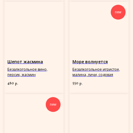
new
Шепот жасмина
Море волнуется
Безалкогольное вино,
Безалкогольное игристое,
персик, жасмин
малина, личи, содовая
480
550
р.
р.
new