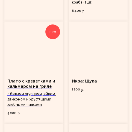
краба (1шт)
6 400
р.
new
Плато с креветками и
Икра: Щука
кальмаром на гриле
1 100
р.
с битыми огурцами, яйцом,
дайконом и хрустящими
хлебными чипсами
4 200
р.