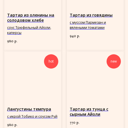
Тартар из оленины на
Тартар из говядины
солодовом хлебе
с муссом Пармезан и
соус Трюфельный Айоли,
вялеными томатами
каперсы
940
р.
980
р.
hot
new
Лангустины темпура
Тартар из тунца с
сырным Айоли
с икрой Тобико и соусом Руй
770
р.
980
р.