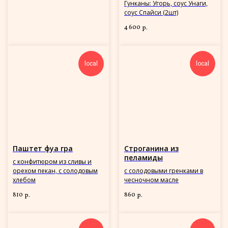
Гунканы: Угорь, соус Унаги,
соус Спайси (2шт)
4 600
р.
local
local
Паштет фуа гра
Строганина из
пеламиды
с конфитюром из сливы и
орехом пекан, с солодовым
с солодовыми гренками в
хлебом
чесночном масле
810
860
р.
р.