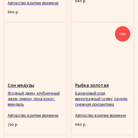
680
р.
Авторство в ритме времени
680
р.
new
Сон медузы
Рыбка золотая
Ягодный джин, клубничный
Банановый ром,
джем, лимон, пена кокос-
виноградный соджу, пачули,
миндаль
снежная хризантема
Авторство в ритме времени
Авторство в ритме времени
720
680
р.
р.