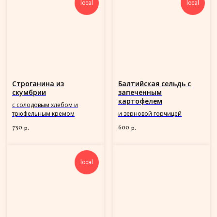
local
local
Строганина из
Балтийская сельдь с
скумбрии
запеченным
картофелем
с солодовым хлебом и
трюфельным кремом
и зерновой горчицей
730
600
р.
р.
local