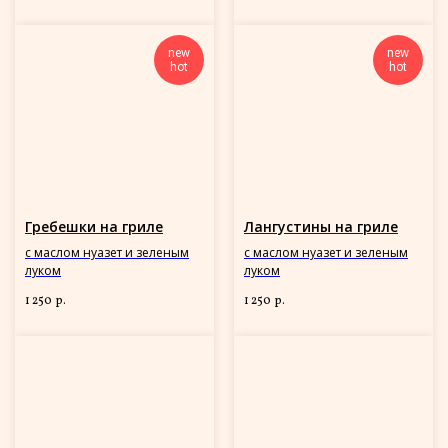
new
new
hot
hot
Гребешки на гриле
Лангустины на гриле
с маслом нуазет и зеленым
с маслом нуазет и зеленым
луком
луком
1 250
1 250
р.
р.