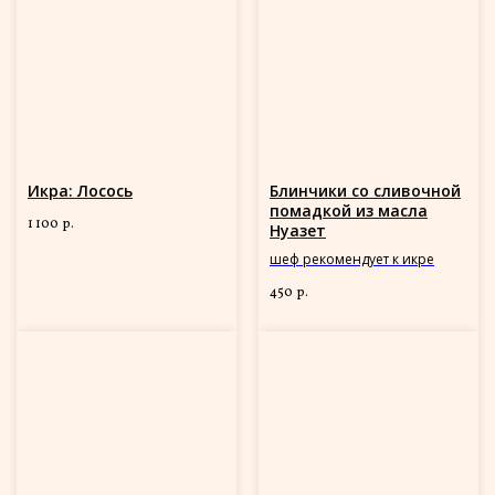
Икра: Лосось
Блинчики со сливочной
помадкой из масла
1 100
р.
Нуазет
шеф рекомендует к икре
450
р.