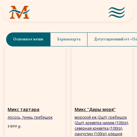
Основное меню
Барная карта
Дегустационный сет «По
Микс тартара
Микс "Дары моря"
лосось, тунец, гребешок
морской еж (2шт), гребешок
(2шт), креветка чилим (100гр),
2 900
р.
северная креветка (100гр),
лангустин (100гр), клешня