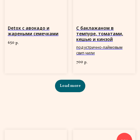
Detox с авокадо и
С баклажаном в
жареными семечками
темпуре, томатами,
кешью и кинзой
650
р.
под устрично-лаймовым
свит-чили
700
р.
Load more