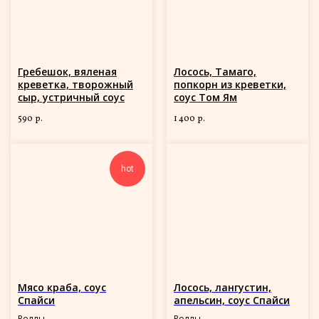
Гребешок, вяленая
Лосось, Тамаго,
креветка, творожный
попкорн из креветки,
сыр, устричный соус
соус Том Ям
590
1 400
р.
р.
hot
Мясо краба, соус
Лосось, лангустин,
Спайси
апельсин, соус Спайси
Роллы
Роллы