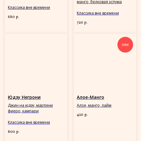
манго, белковая эспума
Классика вне времени
Классика вне времени
680
р.
720
р.
new
Юдзу Негрони
Алое-Манго
Джин на юдзу, мартини
Алое, манго, лайм
фиеро, кампари
420
р.
Классика вне времени
800
р.