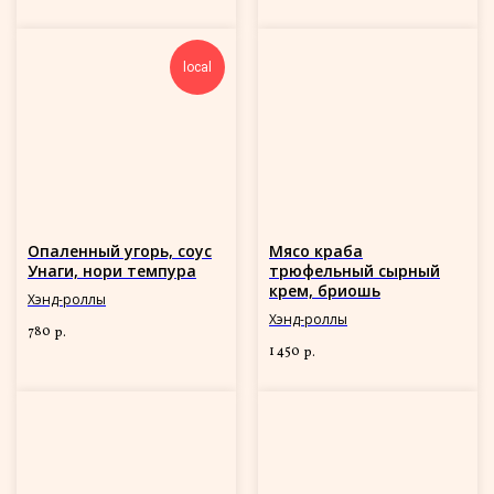
local
Опаленный угорь, соус
Мясо краба
Унаги, нори темпура
трюфельный сырный
крем, бриошь
Хэнд-роллы
Хэнд-роллы
780
р.
1 450
р.