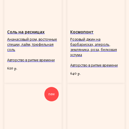
Соль на ресницах
Космопонт
Ананасовый ром, восточные
Розовый джин на
специи, лайм, трюфельная
барбарисках, апероль,
соль
земляника, роза, белковая
эспума
Авторство в ритме времени
Авторство в ритме времени
620
р.
640
р.
new