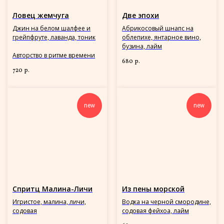
Ловец жемчуга
Две эпохи
Джин на белом шалфее и
Абрикосовый шнапс на
грейпфруте, лаванда, тоник
облепихе, янтарное вино,
бузина, лайм
Авторство в ритме времени
680
р.
720
р.
new
new
Спритц Малина-Личи
Из пены морской
Игристое, малина, личи,
Водка на черной смородине,
содовая
содовая фейхоа, лайм