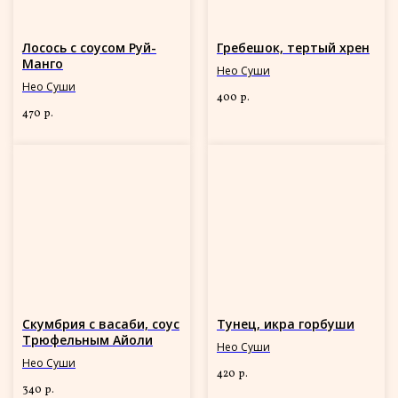
Лосось с соусом Руй-
Гребешок, тертый хрен
Манго
Нео Суши
Нео Суши
400
р.
470
р.
Скумбрия с васаби, соус
Тунец, икра горбуши
Трюфельным Айоли
Нео Суши
Нео Суши
420
р.
340
р.