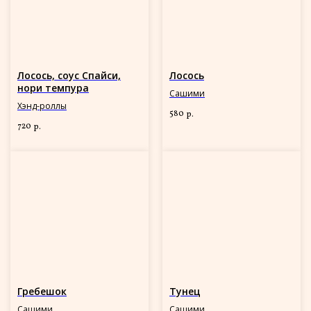
Лосось, соус Спайси,
Лосось
нори темпура
Сашими
Хэнд-роллы
580
р.
720
р.
Гребешок
Тунец
Сашими
Сашими