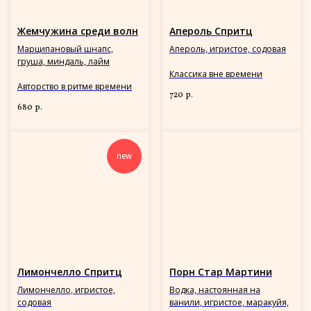
Жемчужина среди волн
Апероль Спритц
Марципановый шнапс,
Апероль, игристое, содовая
груша, миндаль, лайм
Классика вне времени
Авторство в ритме времени
720
р.
680
р.
new
Лимончелло Спритц
Порн Стар Мартини
Лимончелло, игристое,
Водка, настоянная на
содовая
ванили, игристое, маракуйя,