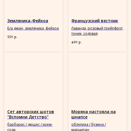
Земляника-Фейхоа
Французский вестник
Б/а джин, земляника, фейхоа
Лаванда, розовый грейпфрут,
тоник, содовая
550
р.
420
р.
Сет авторских шотов
Моряна настояла на
"Вспомни Детство"
шнапсе
барбарис / дюшес / крем-
облепиха / бузина /
сода
марципан